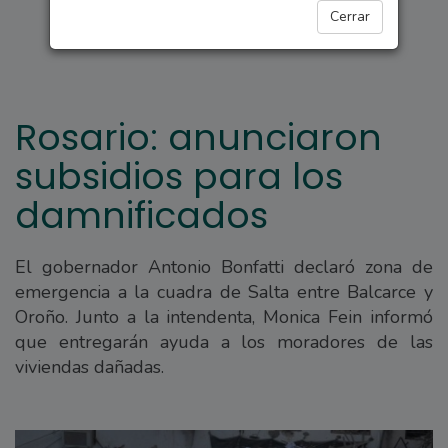
REGIONALES
Cerrar
Rosario: anunciaron
subsidios para los
damnificados
El gobernador Antonio Bonfatti declaró zona de
emergencia a la cuadra de Salta entre Balcarce y
Oroño. Junto a la intendenta, Monica Fein informó
que entregarán ayuda a los moradores de las
viviendas dañadas.