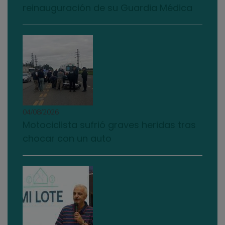
reinauguración de su Guardia Médica
04/08/2026
Motociclista sufrió graves heridas tras
chocar con un auto