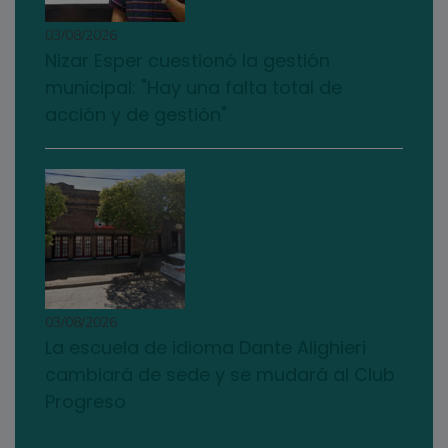
03/08/2026
Nizar Esper cuestionó la gestión
municipal: "Hay una falta total de
acción y de gestión"
03/08/2026
La escuela de idioma Dante Alighieri
cambiará de sede y se mudará al Club
Progreso