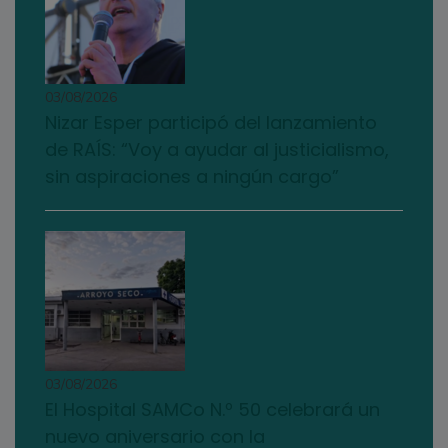
03/08/2026
Nizar Esper participó del lanzamiento
de RAÍS: “Voy a ayudar al justicialismo,
sin aspiraciones a ningún cargo”
03/08/2026
El Hospital SAMCo N.º 50 celebrará un
nuevo aniversario con la