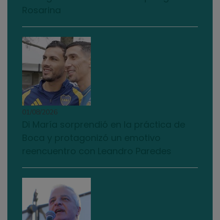
Rosarina
01/08/2026
Di María sorprendió en la práctica de
Boca y protagonizó un emotivo
reencuentro con Leandro Paredes