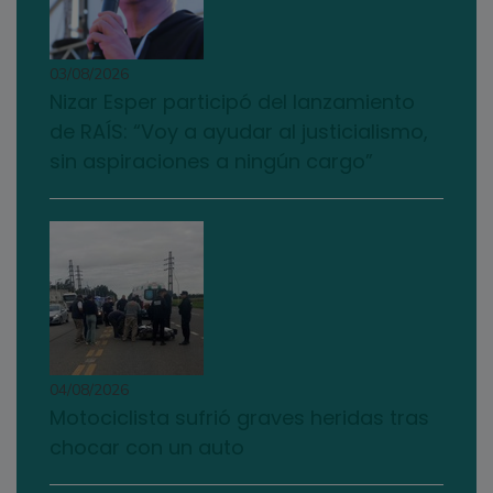
03/08/2026
Nizar Esper participó del lanzamiento
de RAÍS: “Voy a ayudar al justicialismo,
sin aspiraciones a ningún cargo”
04/08/2026
Motociclista sufrió graves heridas tras
chocar con un auto