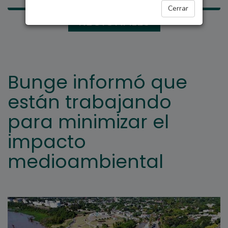
Cerrar
REGIONALES
Bunge informó que
están trabajando
para minimizar el
impacto
medioambiental