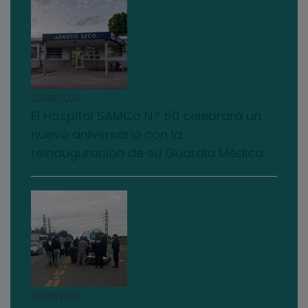
03/08/2026
El Hospital SAMCo N.º 50 celebrará un
nuevo aniversario con la
reinauguración de su Guardia Médica
04/08/2026