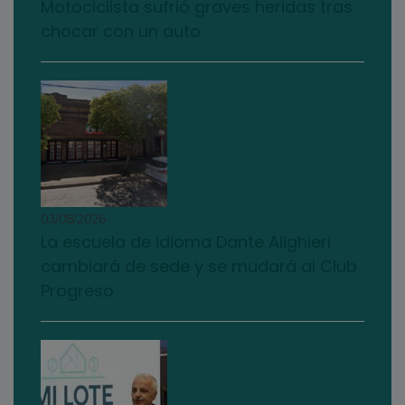
Motociclista sufrió graves heridas tras
chocar con un auto
03/08/2026
La escuela de idioma Dante Alighieri
cambiará de sede y se mudará al Club
Progreso