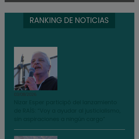
RANKING DE NOTICIAS
03/08/2026
Nizar Esper participó del lanzamiento
de RAÍS: “Voy a ayudar al justicialismo,
sin aspiraciones a ningún cargo”