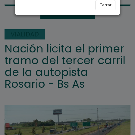
Cerrar
REGIONALES
VIALIDAD
Nación licita el primer
tramo del tercer carril
de la autopista
Rosario - Bs As