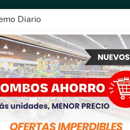
emo Diario
OCIO
DEPORTES
FIGHIERA
GENERAL LAGOS
POLICIALES
RE