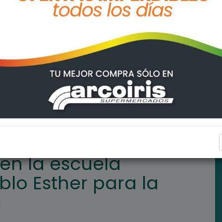
undaria de Pueblo Esther para la reconexión del gas
REGIONALES
en la escuela
lo Esther para la
s