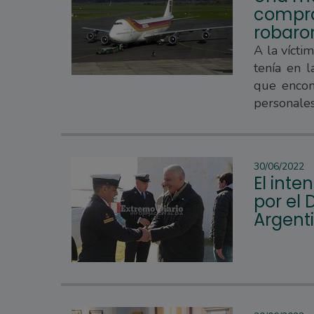
compra
robaro
A la vícti
tenía en 
que encont
personales
30/06/2022
El inte
por el 
Argent