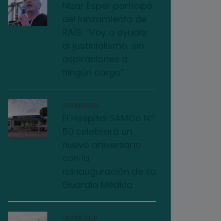
Nizar Esper participó
del lanzamiento de
RAÍS: “Voy a ayudar
al justicialismo, sin
aspiraciones a
ningún cargo”
03/08/2026
El Hospital SAMCo N.º
50 celebrará un
nuevo aniversario
con la
reinauguración de su
Guardia Médica
04/08/2026