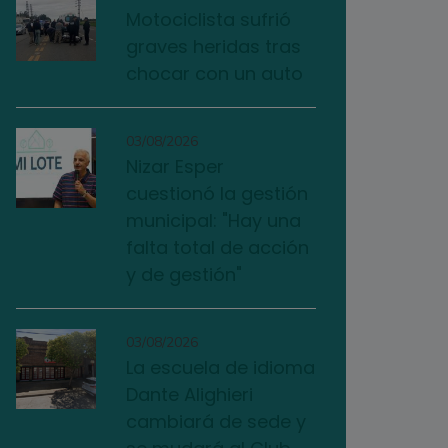
Motociclista sufrió
graves heridas tras
chocar con un auto
03/08/2026
Nizar Esper
cuestionó la gestión
municipal: "Hay una
falta total de acción
y de gestión"
03/08/2026
La escuela de idioma
Dante Alighieri
cambiará de sede y