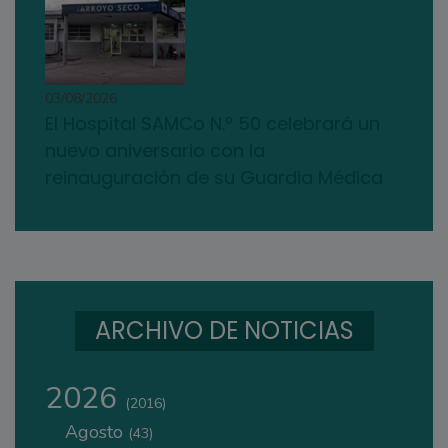
03/08/2026
El Hospital SAMCo N.º 50 celebrará un
nuevo aniversario con la
reinauguración de su Guardia Médica
ARCHIVO DE NOTICIAS
2026
(2016)
Agosto
(43)