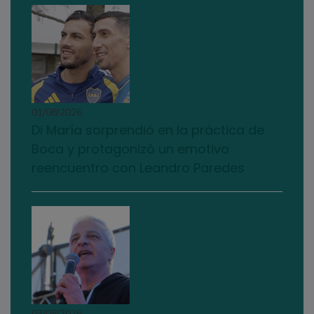
01/08/2026
Di María sorprendió en la práctica de
Boca y protagonizó un emotivo
reencuentro con Leandro Paredes
03/08/2026