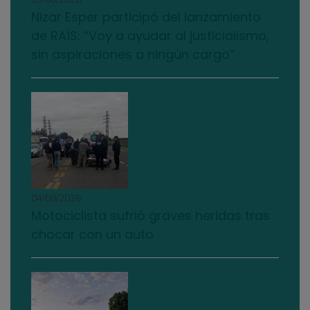
Nizar Esper participó del lanzamiento
de RAÍS: “Voy a ayudar al justicialismo,
sin aspiraciones a ningún cargo”
04/08/2026
Motociclista sufrió graves heridas tras
chocar con un auto