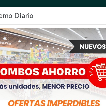
emo Diario
OCIO
DEPORTES
FIGHIERA
GENERAL LAGOS
POLICIALES
RE