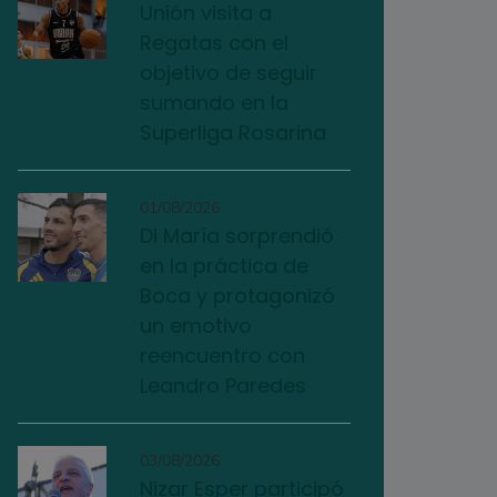
Unión visita a
Regatas con el
objetivo de seguir
sumando en la
Superliga Rosarina
01/08/2026
Di María sorprendió
en la práctica de
Boca y protagonizó
un emotivo
reencuentro con
Leandro Paredes
03/08/2026
Nizar Esper participó