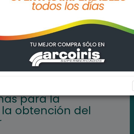
tación para la obtención del carnet de conducir
REGIONALES
has para la
la obtención del
r