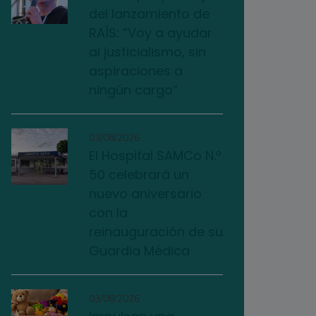
del lanzamiento de
RAÍS: “Voy a ayudar
al justicialismo, sin
aspiraciones a
ningún cargo”
03/08/2026
El Hospital SAMCo N.º
50 celebrará un
nuevo aniversario
con la
reinauguración de su
Guardia Médica
03/08/2026