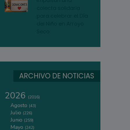
Impulsan una
colecta solidaria
para celebrar el Día
del Niño en Arroyo
Seco
ARCHIVO DE NOTICIAS
2026
(2016)
Agosto
(43)
Julio
(226)
Junio
(259)
Mayo
(242)