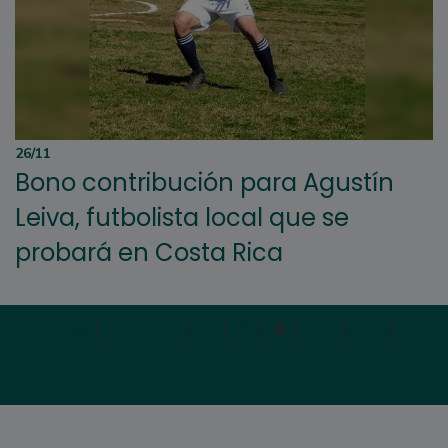
26/11
Bono contribución para Agustín
Leiva, futbolista local que se
probará en Costa Rica
Primera
|
Anterior
|
7
|
8
|
9
|
10
|
11
|
Sigui