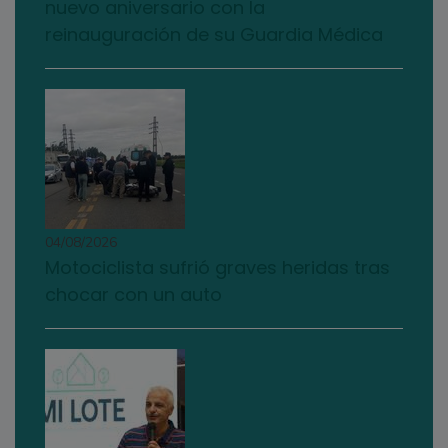
nuevo aniversario con la
reinauguración de su Guardia Médica
04/08/2026
Motociclista sufrió graves heridas tras
chocar con un auto