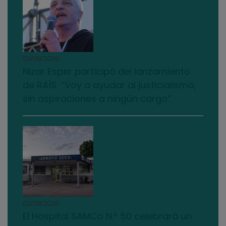
03/08/2026
Nizar Esper participó del lanzamiento
de RAÍS: “Voy a ayudar al justicialismo,
sin aspiraciones a ningún cargo”
03/08/2026
El Hospital SAMCo N.º 50 celebrará un