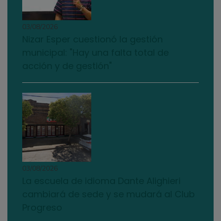
03/08/2026
Nizar Esper cuestionó la gestión
municipal: "Hay una falta total de
acción y de gestión"
03/08/2026
La escuela de idioma Dante Alighieri
cambiará de sede y se mudará al Club
Progreso