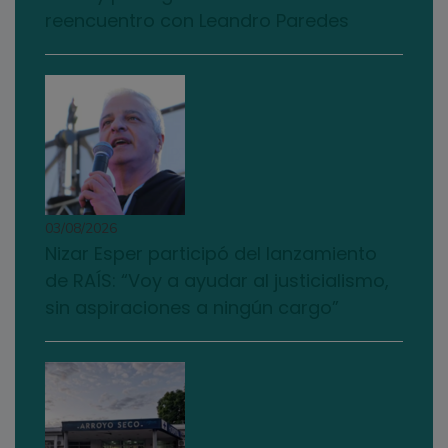
reencuentro con Leandro Paredes
03/08/2026
Nizar Esper participó del lanzamiento
de RAÍS: “Voy a ayudar al justicialismo,
sin aspiraciones a ningún cargo”