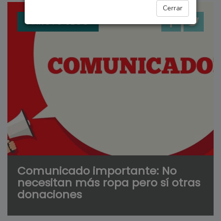
Cerrar
ARROYO SECO
Comunicado importante: No
necesitan más ropa pero sí otras
donaciones