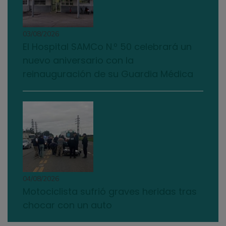
03/08/2026
El Hospital SAMCo N.º 50 celebrará un
nuevo aniversario con la
reinauguración de su Guardia Médica
04/08/2026
Motociclista sufrió graves heridas tras
chocar con un auto