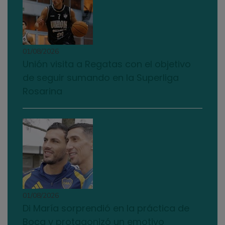
01/08/2026
Unión visita a Regatas con el objetivo
de seguir sumando en la Superliga
Rosarina
01/08/2026
Di María sorprendió en la práctica de
Boca y protagonizó un emotivo