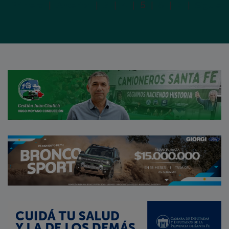
Primera
|
Anterior
|
3
|
4
|
5
|
6
|
7
|
Siguien