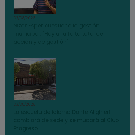
03/08/2026
Nizar Esper cuestionó la gestión
municipal: "Hay una falta total de
acción y de gestión"
03/08/2026
La escuela de idioma Dante Alighieri
cambiará de sede y se mudará al Club
Progreso