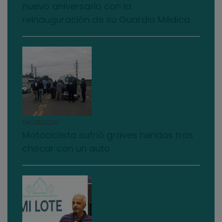
nuevo aniversario con la
reinauguración de su Guardia Médica
04/08/2026
Motociclista sufrió graves heridas tras
chocar con un auto