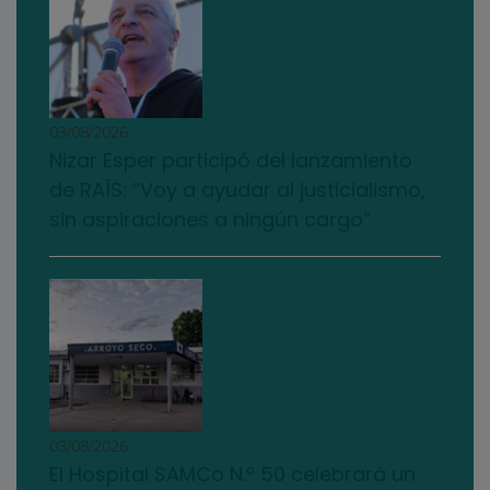
03/08/2026
Nizar Esper participó del lanzamiento
de RAÍS: “Voy a ayudar al justicialismo,
sin aspiraciones a ningún cargo”
03/08/2026
El Hospital SAMCo N.º 50 celebrará un