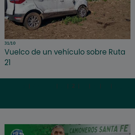
31/10
Vuelco de un vehículo sobre Ruta
21
Primera
|
Anterior
|
1
|
2
|
3
|
4
|
5
|
Siguien