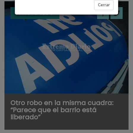
Cerrar
ARROYO SECO
Otro robo en la misma cuadra:
“Parece que el barrio está
liberado”