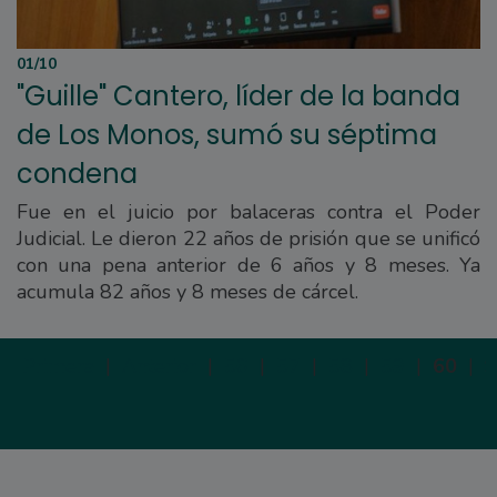
01/10
"Guille" Cantero, líder de la banda
de Los Monos, sumó su séptima
condena
Fue en el juicio por balaceras contra el Poder
Judicial. Le dieron 22 años de prisión que se unificó
con una pena anterior de 6 años y 8 meses. Ya
acumula 82 años y 8 meses de cárcel.
Primera
|
Anterior
|
56
|
57
|
58
|
59
|
60
|
S