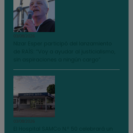
03/08/2026
Nizar Esper participó del lanzamiento
de RAÍS: “Voy a ayudar al justicialismo,
sin aspiraciones a ningún cargo”
03/08/2026
El Hospital SAMCo N.º 50 celebrará un