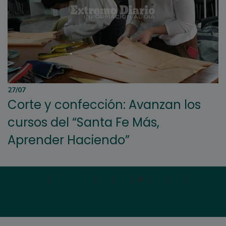
27/07
Corte y confección: Avanzan los
cursos del “Santa Fe Más,
Aprender Haciendo”
Primera
|
Anterior
|
2
|
3
|
4
|
5
|
6
|
Siguien