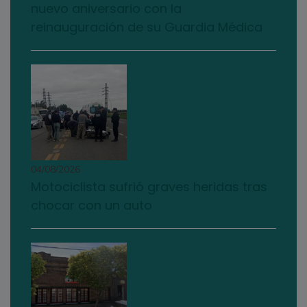
nuevo aniversario con la
reinauguración de su Guardia Médica
04/08/2026
Motociclista sufrió graves heridas tras
chocar con un auto