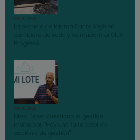
03/08/2026
La escuela de idioma Dante Alighieri
cambiará de sede y se mudará al Club
Progreso
03/08/2026
Nizar Esper cuestionó la gestión
municipal: "Hay una falta total de
acción y de gestión"