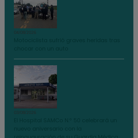
04/08/2026
Motociclista sufrió graves heridas tras
chocar con un auto
03/08/2026
El Hospital SAMCo N.º 50 celebrará un
nuevo aniversario con la
reinauguración de su Guardia Médica