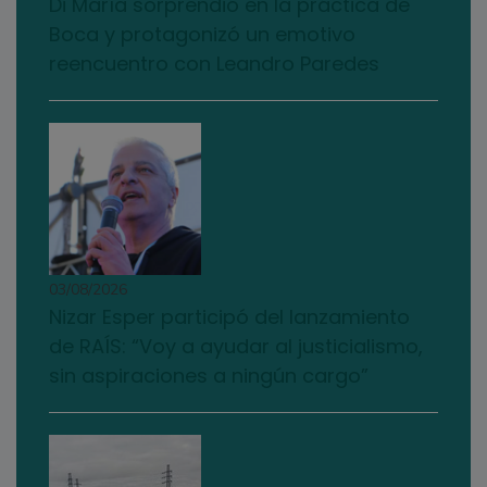
Di María sorprendió en la práctica de
Boca y protagonizó un emotivo
reencuentro con Leandro Paredes
03/08/2026
Nizar Esper participó del lanzamiento
de RAÍS: “Voy a ayudar al justicialismo,
sin aspiraciones a ningún cargo”