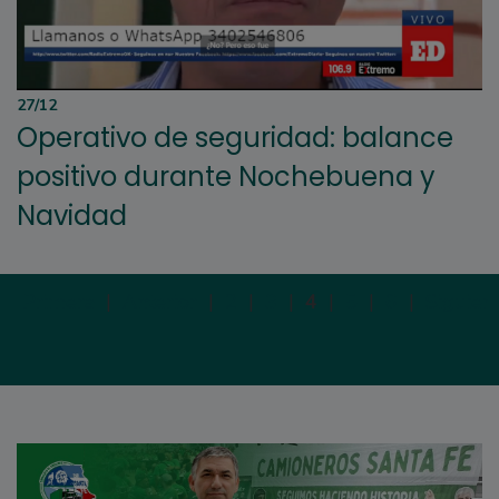
27/12
Operativo de seguridad: balance
positivo durante Nochebuena y
Navidad
Primera
|
Anterior
|
2
|
3
|
4
|
5
|
6
|
Siguien