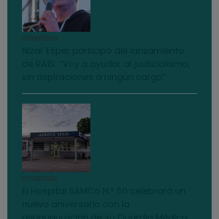
03/08/2026
Nizar Esper participó del lanzamiento
de RAÍS: “Voy a ayudar al justicialismo,
sin aspiraciones a ningún cargo”
03/08/2026
El Hospital SAMCo N.º 50 celebrará un
nuevo aniversario con la
reinauguración de su Guardia Médica