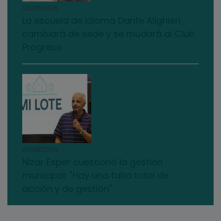
03/08/2026
La escuela de idioma Dante Alighieri
cambiará de sede y se mudará al Club
Progreso
03/08/2026
Nizar Esper cuestionó la gestión
municipal: "Hay una falta total de
acción y de gestión"