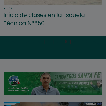
26/02
Inicio de clases en la Escuela
Técnica N°650
Primera
|
Anterior
|
6
|
7
|
8
|
9
|
10
|
Siguie