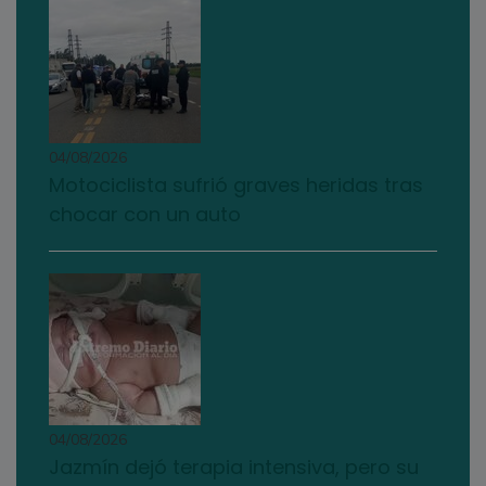
04/08/2026
Motociclista sufrió graves heridas tras
chocar con un auto
04/08/2026
Jazmín dejó terapia intensiva, pero su