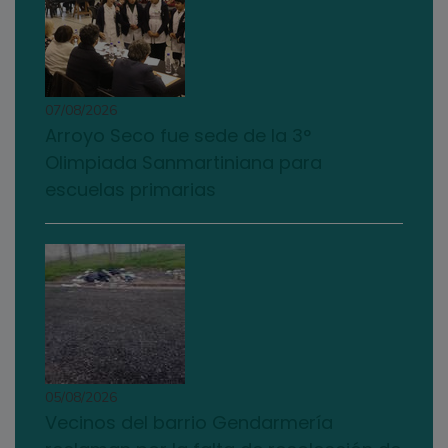
07/08/2026
Arroyo Seco fue sede de la 3°
Olimpiada Sanmartiniana para
escuelas primarias
05/08/2026
Vecinos del barrio Gendarmería