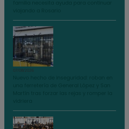
familia necesita ayuda para continuar
viajando a Rosario
07/08/2026
Nuevo hecho de inseguridad: roban en
una ferretería de General López y San
Martín tras forzar las rejas y romper la
vidriera