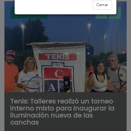
Cerrar
DEPORTES
Tenis: Talleres realizó un torneo
interno mixto para inaugurar la
iluminación nueva de las
canchas