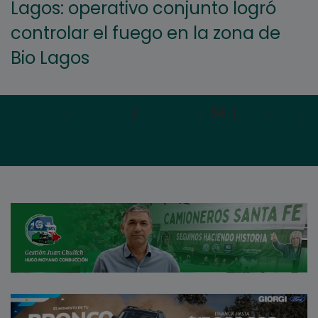
Lagos: operativo conjunto logró
controlar el fuego en la zona de
Bio Lagos
Primera
|
Anterior
|
54
|
55
|
56
|
57
|
58
|
S