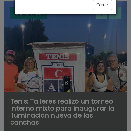
Cerrar
DEPORTES
Tenis: Talleres realizó un torneo
interno mixto para inaugurar la
iluminación nueva de las
canchas