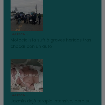
04/08/2026
Motociclista sufrió graves heridas tras
chocar con un auto
04/08/2026
Jazmín dejó terapia intensiva, pero su