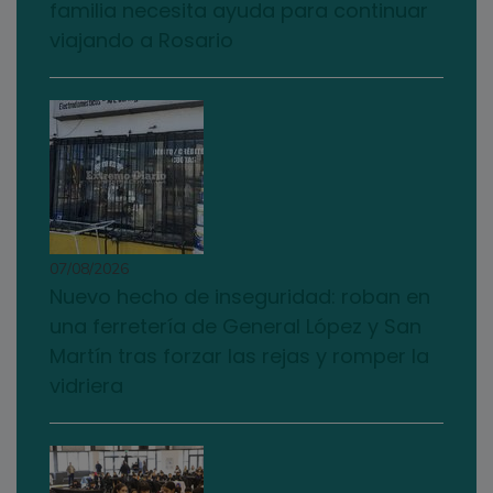
familia necesita ayuda para continuar
viajando a Rosario
07/08/2026
Nuevo hecho de inseguridad: roban en
una ferretería de General López y San
Martín tras forzar las rejas y romper la
vidriera