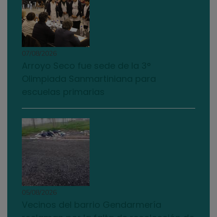
07/08/2026
Arroyo Seco fue sede de la 3°
Olimpiada Sanmartiniana para
escuelas primarias
05/08/2026
Vecinos del barrio Gendarmería