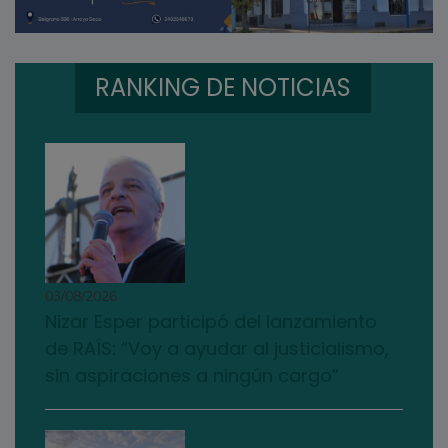
RANKING DE NOTICIAS
03/08/2026
Nizar Esper participó del lanzamiento
de RAÍS: “Voy a ayudar al justicialismo,
sin aspiraciones a ningún cargo”