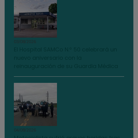
03/08/2026
El Hospital SAMCo N.º 50 celebrará un
nuevo aniversario con la
reinauguración de su Guardia Médica
04/08/2026
Motociclista sufrió graves heridas tras