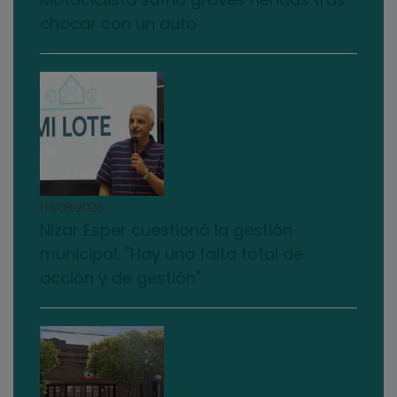
chocar con un auto
03/08/2026
Nizar Esper cuestionó la gestión
municipal: "Hay una falta total de
acción y de gestión"