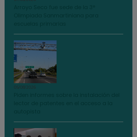
Arroyo Seco fue sede de la 3°
Olimpiada Sanmartiniana para
escuelas primarias
05/08/2026
Piden informes sobre la instalación del
lector de patentes en el acceso a la
autopista