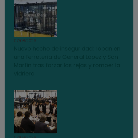
07/08/2026
Nuevo hecho de inseguridad: roban en
una ferretería de General López y San
Martín tras forzar las rejas y romper la
vidriera
07/08/2026