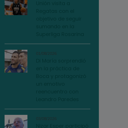
Unión visita a
Regatas con el
objetivo de seguir
sumando en la
Superliga Rosarina
01/08/2026
Di María sorprendió
en la práctica de
Boca y protagonizó
un emotivo
reencuentro con
Leandro Paredes
03/08/2026
Nizar Esper participó