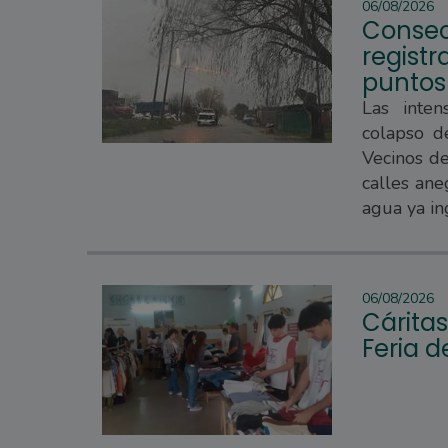
06/08/2026
Consec
regist
puntos
Las inten
colapso d
Vecinos d
calles ane
agua ya in
06/08/2026
Cárita
Feria 