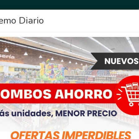
emo Diario
OCIO
DEPORTES
FIGHIERA
GENERAL LAGOS
POLICIALES
RE