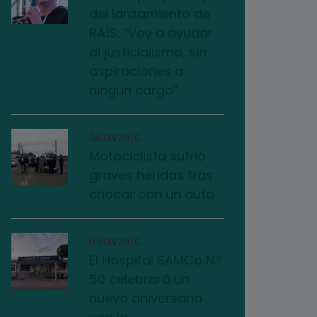
del lanzamiento de
RAÍS: “Voy a ayudar
al justicialismo, sin
aspiraciones a
ningún cargo”
04/08/2026
Motociclista sufrió
graves heridas tras
chocar con un auto
03/08/2026
El Hospital SAMCo N.º
50 celebrará un
nuevo aniversario