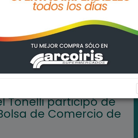
O
El intendente Daniel Tonelli participó de una reunión en la Bo
ARROYO SECO
l Tonelli participó de
 Bolsa de Comercio de