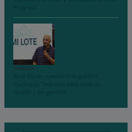
Progreso
03/08/2026
Nizar Esper cuestionó la gestión
municipal: "Hay una falta total de
acción y de gestión"