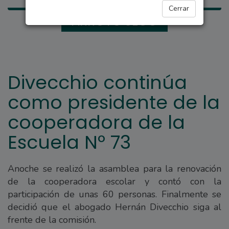
Cerrar
ARROYO SECO
Divecchio continúa
como presidente de la
cooperadora de la
Escuela Nº 73
Anoche se realizó la asamblea para la renovación
de la cooperadora escolar y contó con la
participación de unas 60 personas. Finalmente se
decidió que el abogado Hernán Divecchio siga al
frente de la comisión.