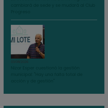
cambiará de sede y se mudará al Club
Progreso
03/08/2026
Nizar Esper cuestionó la gestión
municipal: "Hay una falta total de
acción y de gestión"