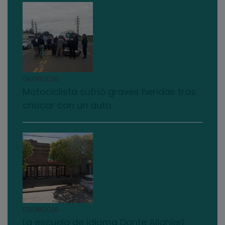
04/08/2026
Motociclista sufrió graves heridas tras
chocar con un auto
03/08/2026
La escuela de idioma Dante Alighieri