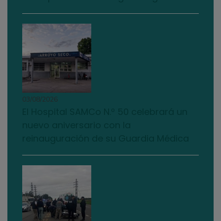
03/08/2026
El Hospital SAMCo N.º 50 celebrará un
nuevo aniversario con la
reinauguración de su Guardia Médica