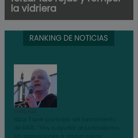
la vidriera
RANKING DE NOTICIAS
03/08/2026
Nizar Esper participó del lanzamiento
de RAÍS: “Voy a ayudar al justicialismo,
sin aspiraciones a ningún cargo”