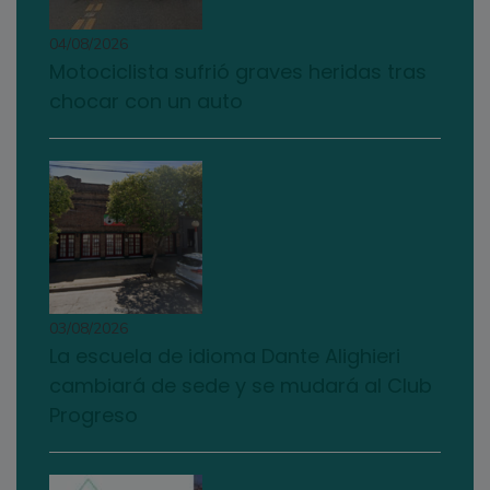
04/08/2026
Motociclista sufrió graves heridas tras
chocar con un auto
03/08/2026
La escuela de idioma Dante Alighieri
cambiará de sede y se mudará al Club
Progreso