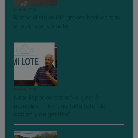
04/08/2026
Motociclista sufrió graves heridas tras
chocar con un auto
03/08/2026
Nizar Esper cuestionó la gestión
municipal: "Hay una falta total de
acción y de gestión"