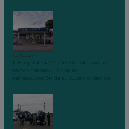
03/08/2026
El Hospital SAMCo N.º 50 celebrará un
nuevo aniversario con la
reinauguración de su Guardia Médica