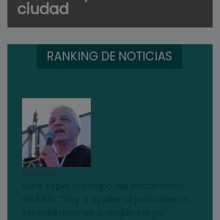
ciudad
RANKING DE NOTICIAS
03/08/2026
Nizar Esper participó del lanzamiento
de RAÍS: “Voy a ayudar al justicialismo,
sin aspiraciones a ningún cargo”