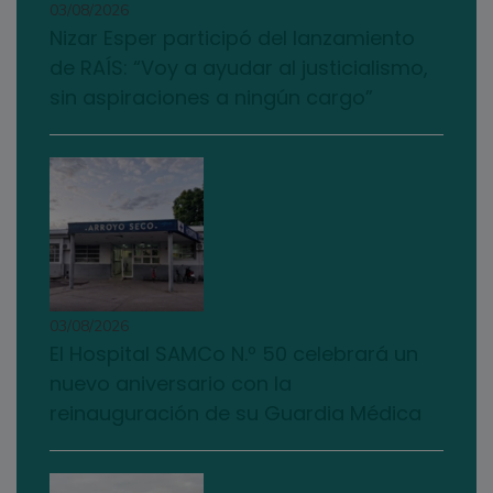
03/08/2026
Nizar Esper participó del lanzamiento
de RAÍS: “Voy a ayudar al justicialismo,
sin aspiraciones a ningún cargo”
03/08/2026
El Hospital SAMCo N.º 50 celebrará un
nuevo aniversario con la
reinauguración de su Guardia Médica