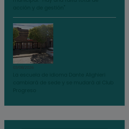
acción y de gestión"
03/08/2026
La escuela de idioma Dante Alighieri
cambiará de sede y se mudará al Club
Progreso