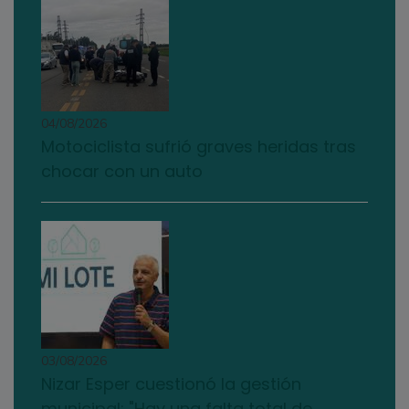
04/08/2026
Motociclista sufrió graves heridas tras
chocar con un auto
03/08/2026
Nizar Esper cuestionó la gestión
municipal: "Hay una falta total de