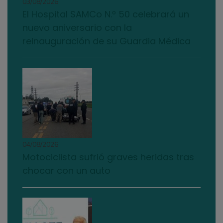
03/08/2026
El Hospital SAMCo N.º 50 celebrará un
nuevo aniversario con la
reinauguración de su Guardia Médica
04/08/2026
Motociclista sufrió graves heridas tras
chocar con un auto