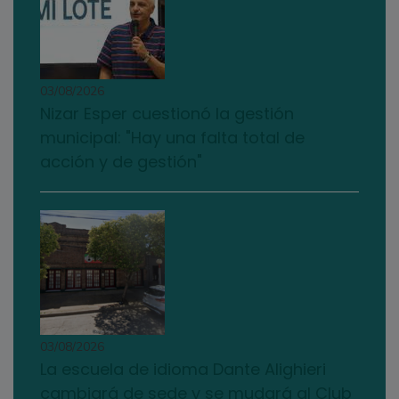
03/08/2026
Nizar Esper cuestionó la gestión
municipal: "Hay una falta total de
acción y de gestión"
03/08/2026
La escuela de idioma Dante Alighieri
cambiará de sede y se mudará al Club