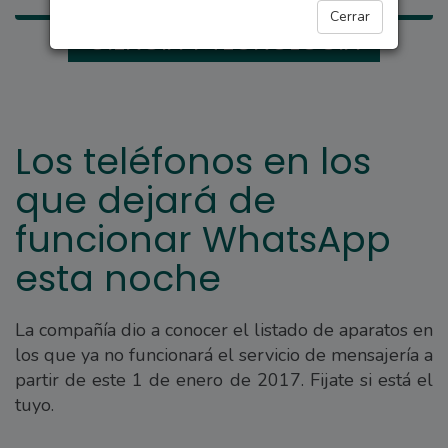
Cerrar
CIENCIA Y TECNOLOGÍA
Los teléfonos en los
que dejará de
funcionar WhatsApp
esta noche
La compañía dio a conocer el listado de aparatos en
los que ya no funcionará el servicio de mensajería a
partir de este 1 de enero de 2017. Fijate si está el
tuyo.