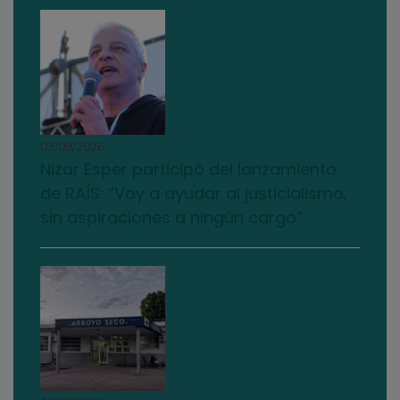
03/08/2026
Nizar Esper participó del lanzamiento
de RAÍS: “Voy a ayudar al justicialismo,
sin aspiraciones a ningún cargo”