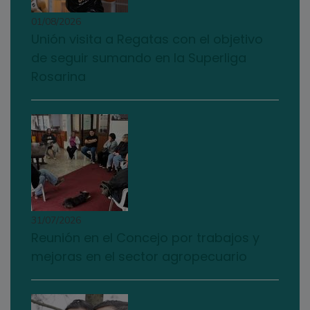
01/08/2026
Unión visita a Regatas con el objetivo
de seguir sumando en la Superliga
Rosarina
31/07/2026
Reunión en el Concejo por trabajos y
mejoras en el sector agropecuario