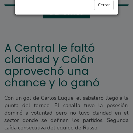
Cerrar
DEPORTES
A Central le faltó
claridad y Colón
aprovechó una
chance y lo ganó
Con un gol de Carlos Luque, el sabalero llegó a la
punta del torneo. El canalla tuvo la posesión,
dominó a voluntad pero no tuvo claridad en el
sector donde se definen los partidos. Segunda
caída consecutiva del equipo de Russo.