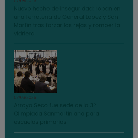
07/08/2026
Nuevo hecho de inseguridad: roban en
una ferretería de General López y San
Martín tras forzar las rejas y romper la
vidriera
07/08/2026
Arroyo Seco fue sede de la 3°
Olimpiada Sanmartiniana para
escuelas primarias