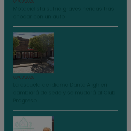
04/08/2026
Motociclista sufrió graves heridas tras
chocar con un auto
03/08/2026
La escuela de idioma Dante Alighieri
cambiará de sede y se mudará al Club
Progreso