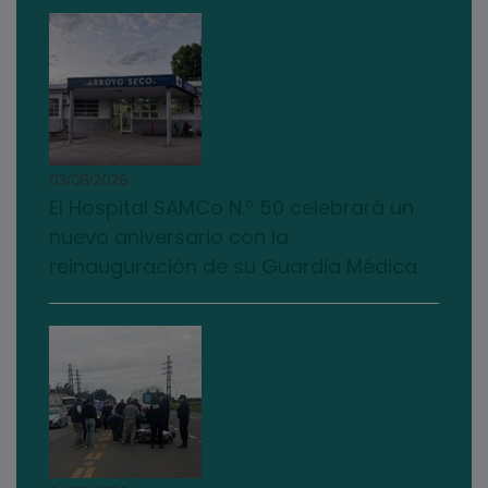
03/08/2026
El Hospital SAMCo N.º 50 celebrará un
nuevo aniversario con la
reinauguración de su Guardia Médica