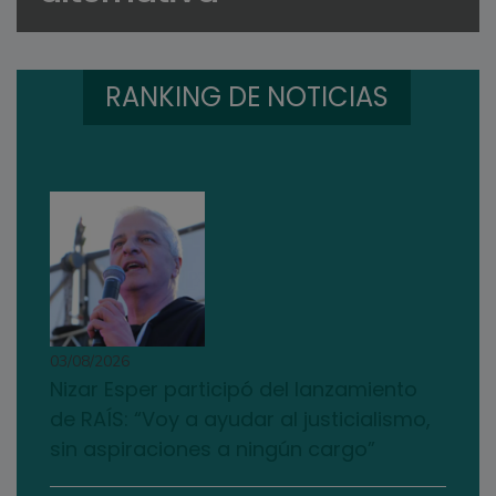
RANKING DE NOTICIAS
03/08/2026
Nizar Esper participó del lanzamiento
de RAÍS: “Voy a ayudar al justicialismo,
sin aspiraciones a ningún cargo”