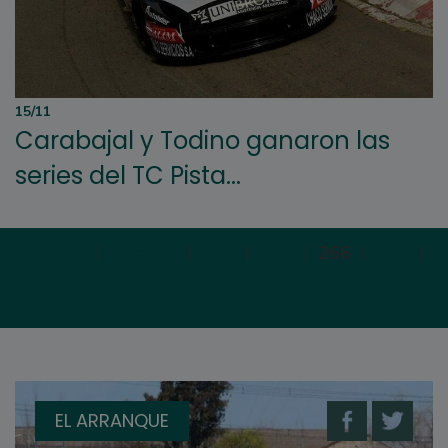
15/11
Carabajal y Todino ganaron las
series del TC Pista...
Primera
|
Anterior
|
264
|
265
|
266
|
267
|
2
EL ARRANQUE