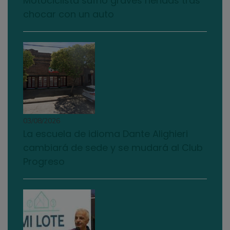
Motociclista sufrió graves heridas tras
chocar con un auto
03/08/2026
La escuela de idioma Dante Alighieri
cambiará de sede y se mudará al Club
Progreso