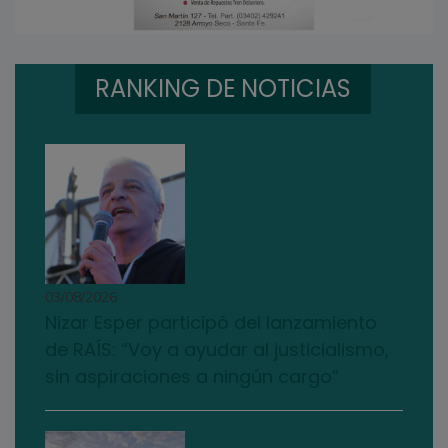
RANKING DE NOTICIAS
03/08/2026
Nizar Esper participó del lanzamiento
de RAÍS: “Voy a ayudar al justicialismo,
sin aspiraciones a ningún cargo”