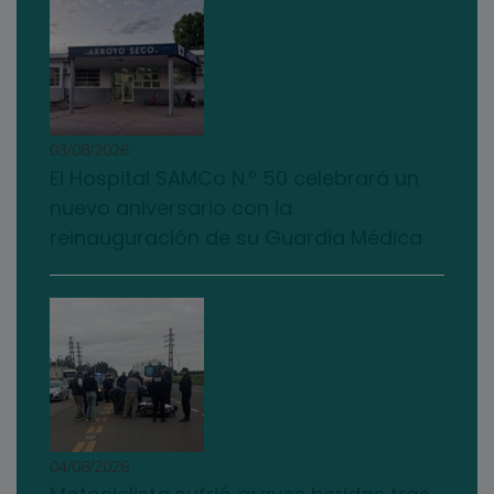
03/08/2026
El Hospital SAMCo N.º 50 celebrará un
nuevo aniversario con la
reinauguración de su Guardia Médica
04/08/2026