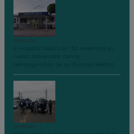
03/08/2026
El Hospital SAMCo N.º 50 celebrará un
nuevo aniversario con la
reinauguración de su Guardia Médica
04/08/2026