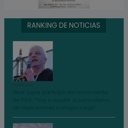
RANKING DE NOTICIAS
03/08/2026
Nizar Esper participó del lanzamiento
de RAÍS: “Voy a ayudar al justicialismo,
sin aspiraciones a ningún cargo”