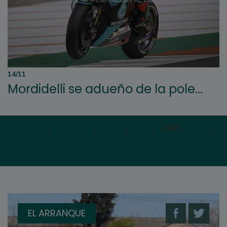
14/11
Mordidelli se adueño de la pole...
Primera
|
Anterior
|
266
|
267
|
268
|
269
|
2
EL ARRANQUE