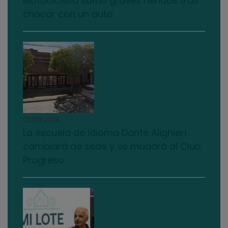
Motociclista sufrió graves heridas tras
chocar con un auto
03/08/2026
La escuela de idioma Dante Alighieri
cambiará de sede y se mudará al Club
Progreso