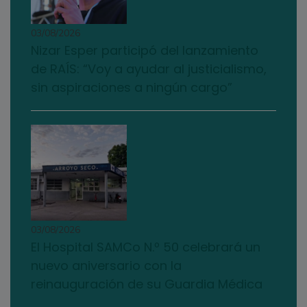
03/08/2026
Nizar Esper participó del lanzamiento
de RAÍS: “Voy a ayudar al justicialismo,
sin aspiraciones a ningún cargo”
03/08/2026
El Hospital SAMCo N.º 50 celebrará un
nuevo aniversario con la
reinauguración de su Guardia Médica