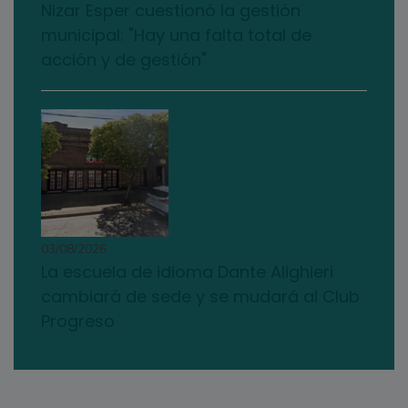
Nizar Esper cuestionó la gestión
municipal: "Hay una falta total de
acción y de gestión"
03/08/2026
La escuela de idioma Dante Alighieri
cambiará de sede y se mudará al Club
Progreso