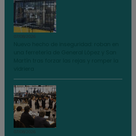
07/08/2026
Nuevo hecho de inseguridad: roban en
una ferretería de General López y San
Martín tras forzar las rejas y romper la
vidriera
07/08/2026