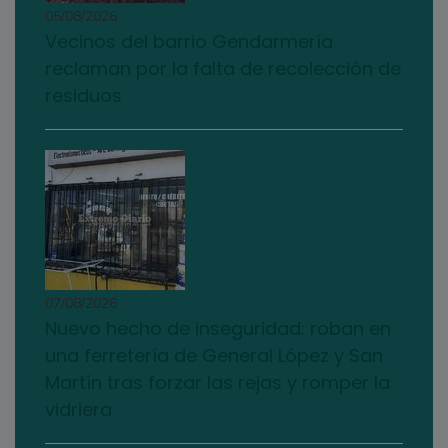
05/08/2026
Vecinos del barrio Gendarmería
reclaman por la falta de recolección de
residuos
07/08/2026
Nuevo hecho de inseguridad: roban en
una ferretería de General López y San
Martín tras forzar las rejas y romper la
vidriera