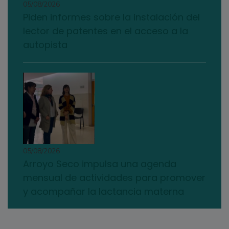
05/08/2026
Piden informes sobre la instalación del
lector de patentes en el acceso a la
autopista
05/08/2026
Arroyo Seco impulsa una agenda
mensual de actividades para promover
y acompañar la lactancia materna