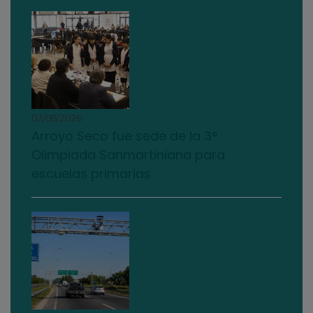
07/08/2026
Arroyo Seco fue sede de la 3°
Olimpiada Sanmartiniana para
escuelas primarias