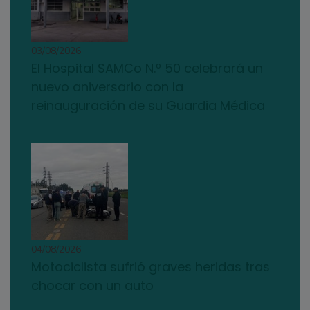
03/08/2026
El Hospital SAMCo N.º 50 celebrará un
nuevo aniversario con la
reinauguración de su Guardia Médica
04/08/2026
Motociclista sufrió graves heridas tras
chocar con un auto