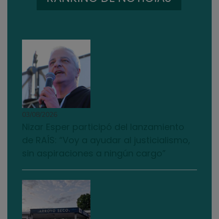
03/08/2026
Nizar Esper participó del lanzamiento
de RAÍS: “Voy a ayudar al justicialismo,
sin aspiraciones a ningún cargo”