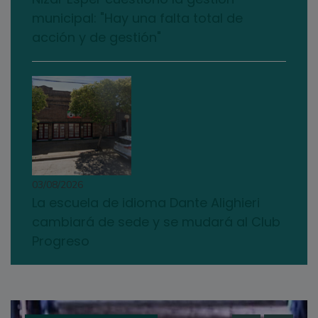
municipal: "Hay una falta total de
acción y de gestión"
03/08/2026
La escuela de idioma Dante Alighieri
cambiará de sede y se mudará al Club
Progreso