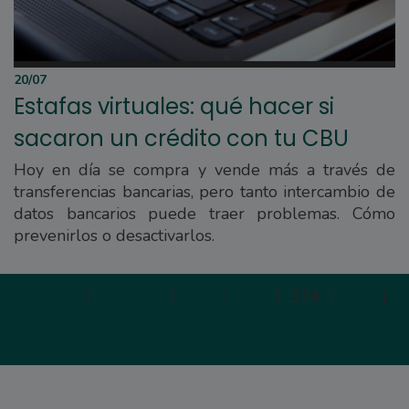
20/07
Estafas virtuales: qué hacer si
sacaron un crédito con tu CBU
Hoy en día se compra y vende más a través de
transferencias bancarias, pero tanto intercambio de
datos bancarios puede traer problemas. Cómo
prevenirlos o desactivarlos.
Primera
|
Anterior
|
372
|
373
|
374
|
375
|
3