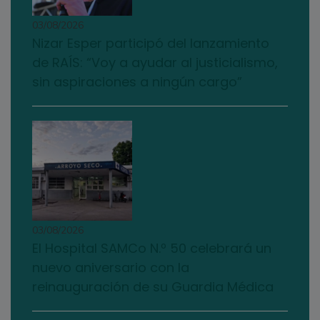
03/08/2026
Nizar Esper participó del lanzamiento
de RAÍS: “Voy a ayudar al justicialismo,
sin aspiraciones a ningún cargo”
03/08/2026
El Hospital SAMCo N.º 50 celebrará un
nuevo aniversario con la
reinauguración de su Guardia Médica