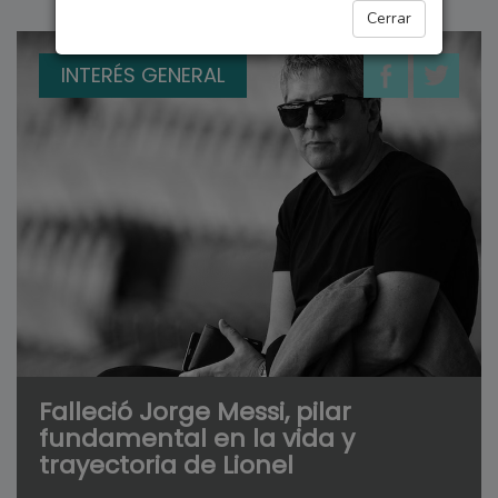
Cerrar
INTERÉS GENERAL
Falleció Jorge Messi, pilar
fundamental en la vida y
trayectoria de Lionel