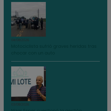
04/08/2026
Motociclista sufrió graves heridas tras
chocar con un auto
03/08/2026
Nizar Esper cuestionó la gestión