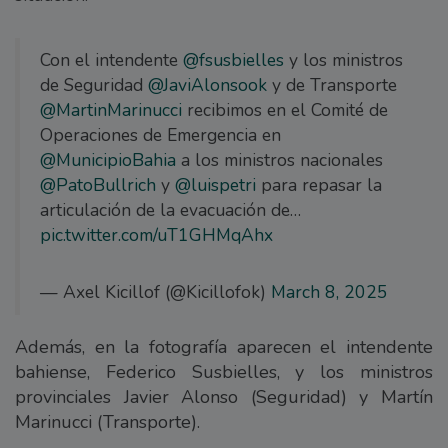
Con el intendente
@fsusbielles
y los ministros
de Seguridad
@JaviAlonsook
y de Transporte
@MartinMarinucci
recibimos en el Comité de
Operaciones de Emergencia en
@MunicipioBahia
a los ministros nacionales
@PatoBullrich
y
@luispetri
para repasar la
articulación de la evacuación de…
pic.twitter.com/uT1GHMqAhx
— Axel Kicillof (@Kicillofok)
March 8, 2025
Además, en la fotografía aparecen el intendente
bahiense, Federico Susbielles, y los ministros
provinciales Javier Alonso (Seguridad) y Martín
Marinucci (Transporte).