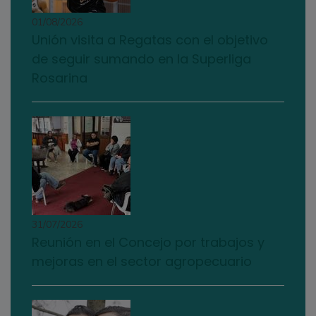
01/08/2026
Unión visita a Regatas con el objetivo
de seguir sumando en la Superliga
Rosarina
31/07/2026
Reunión en el Concejo por trabajos y
mejoras en el sector agropecuario