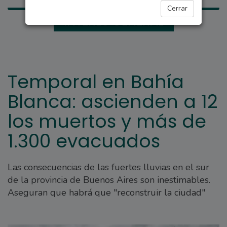
Cerrar
INTERÉS GENERAL
Temporal en Bahía
Blanca: ascienden a 12
los muertos y más de
1.300 evacuados
Las consecuencias de las fuertes lluvias en el sur
de la provincia de Buenos Aires son inestimables.
Aseguran que habrá que "reconstruir la ciudad"