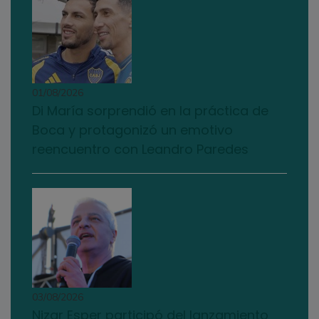
01/08/2026
Di María sorprendió en la práctica de
Boca y protagonizó un emotivo
reencuentro con Leandro Paredes
03/08/2026
Nizar Esper participó del lanzamiento