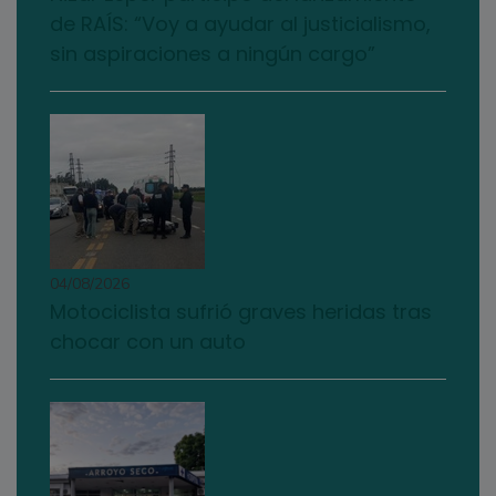
de RAÍS: “Voy a ayudar al justicialismo,
sin aspiraciones a ningún cargo”
04/08/2026
Motociclista sufrió graves heridas tras
chocar con un auto