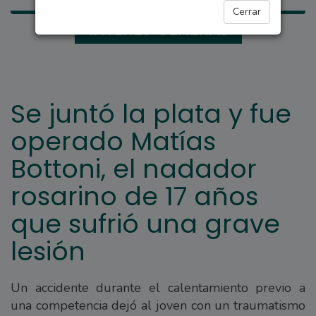
Cerrar
INTERÉS GENERAL
Se juntó la plata y fue
operado Matías
Bottoni, el nadador
rosarino de 17 años
que sufrió una grave
lesión
Un accidente durante el calentamiento previo a
una competencia dejó al joven con un traumatismo