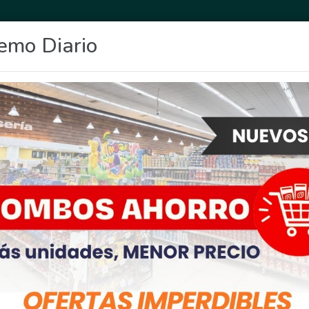
emo Diario
OCIO
DEPORTES
FIGHIERA
GENERAL LAGOS
POLICIALES
RE