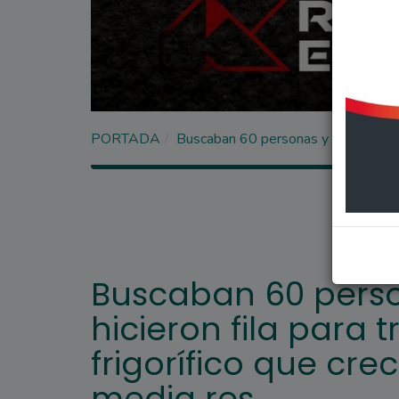
PORTADA
Buscaban 60 personas y mas de 4 mil 
Buscaban 60 perso
hicieron fila para 
frigorífico que cr
media res