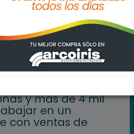
hicieron fila para trabajar en un frigorífico que crece con venta
INTERÉS GENERAL
nas y mas de 4 mil
trabajar en un
ece con ventas de