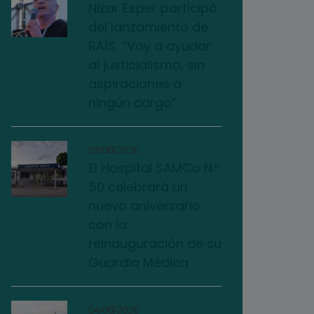
Nizar Esper participó
del lanzamiento de
RAÍS: “Voy a ayudar
al justicialismo, sin
aspiraciones a
ningún cargo”
03/08/2026
El Hospital SAMCo N.º
50 celebrará un
nuevo aniversario
con la
reinauguración de su
Guardia Médica
04/08/2026