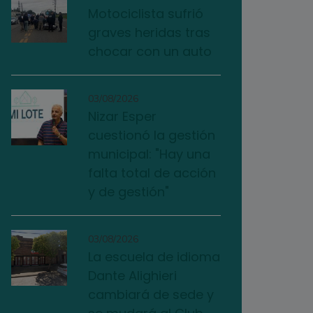
Motociclista sufrió
graves heridas tras
chocar con un auto
03/08/2026
Nizar Esper
cuestionó la gestión
municipal: "Hay una
falta total de acción
y de gestión"
03/08/2026
La escuela de idioma
Dante Alighieri
cambiará de sede y