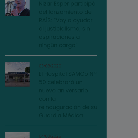
Nizar Esper participó
del lanzamiento de
RAÍS: “Voy a ayudar
al justicialismo, sin
aspiraciones a
ningún cargo”
03/08/2026
El Hospital SAMCo N.º
50 celebrará un
nuevo aniversario
con la
reinauguración de su
Guardia Médica
04/08/2026