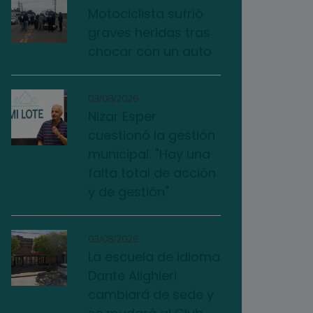
Motociclista sufrió
graves heridas tras
chocar con un auto
03/08/2026
Nizar Esper
cuestionó la gestión
municipal: "Hay una
falta total de acción
y de gestión"
03/08/2026
La escuela de idioma
Dante Alighieri
cambiará de sede y