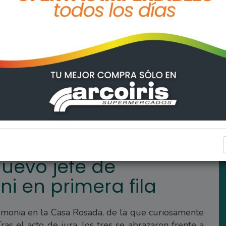
inete con Adorni en primera fila
INTERÉS GENERAL
nuevo jefe de
i en primera fila
remonia en la Casa Rosada, de la que curiosamente
Tras el acto de jura, los tres se abrazaron frente a