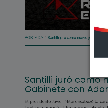
PORTADA
Santilli juró como nuevo jefe de Gab
Santilli juró como 
Gabinete con Adorn
El presidente Javier Milei encabezó la ce
también participó el funcionario saliente. 