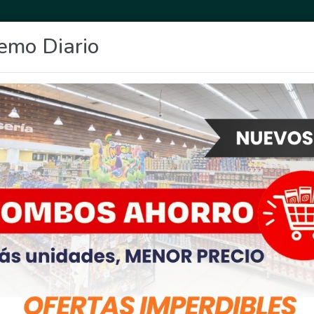
emo Diario
OCIO
DEPORTES
FIGHIERA
GENERAL LAGOS
POLICIALES
RE