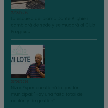
03/08/2026
La escuela de idioma Dante Alighieri
cambiará de sede y se mudará al Club
Progreso
03/08/2026
Nizar Esper cuestionó la gestión
municipal: "Hay una falta total de
acción y de gestión"