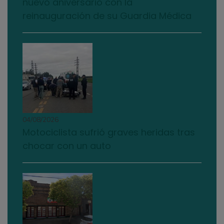
nuevo aniversario con la
reinauguración de su Guardia Médica
04/08/2026
Motociclista sufrió graves heridas tras
chocar con un auto