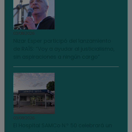
03/08/2026
Nizar Esper participó del lanzamiento
de RAÍS: “Voy a ayudar al justicialismo,
sin aspiraciones a ningún cargo”
03/08/2026
El Hospital SAMCo N.º 50 celebrará un