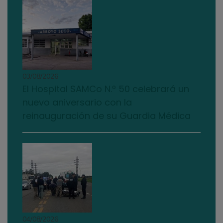
03/08/2026
El Hospital SAMCo N.º 50 celebrará un
nuevo aniversario con la
reinauguración de su Guardia Médica
04/08/2026