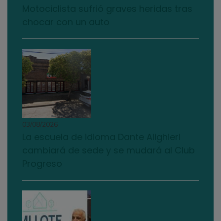
Motociclista sufrió graves heridas tras
chocar con un auto
03/08/2026
La escuela de idioma Dante Alighieri
cambiará de sede y se mudará al Club
Progreso