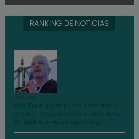
RANKING DE NOTICIAS
03/08/2026
Nizar Esper participó del lanzamiento
de RAÍS: “Voy a ayudar al justicialismo,
sin aspiraciones a ningún cargo”