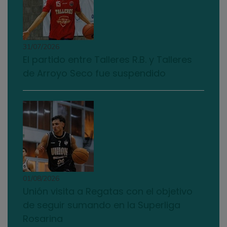
31/07/2026
El partido entre Talleres R.B. y Talleres
de Arroyo Seco fue suspendido
01/08/2026
Unión visita a Regatas con el objetivo
de seguir sumando en la Superliga
Rosarina