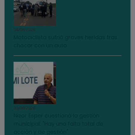
04/08/2026
Motociclista sufrió graves heridas tras
chocar con un auto
03/08/2026
Nizar Esper cuestionó la gestión
municipal: "Hay una falta total de
acción y de gestión"