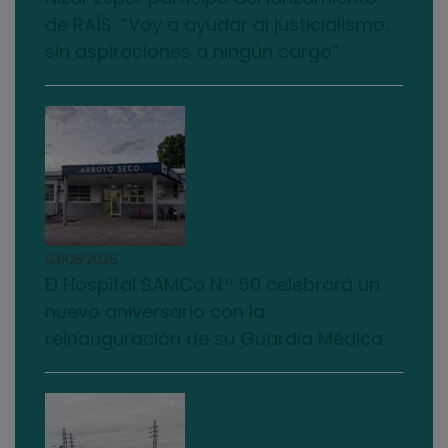
de RAÍS: “Voy a ayudar al justicialismo,
sin aspiraciones a ningún cargo”
03/08/2026
El Hospital SAMCo N.º 50 celebrará un
nuevo aniversario con la
reinauguración de su Guardia Médica