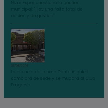
Nizar Esper cuestionó la gestión
municipal: "Hay una falta total de
acción y de gestión"
03/08/2026
La escuela de idioma Dante Alighieri
cambiará de sede y se mudará al Club
Progreso