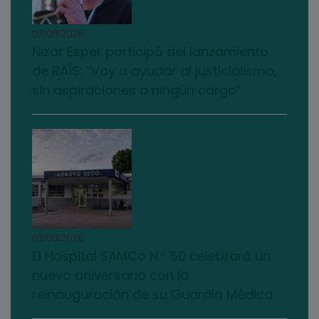
03/08/2026
Nizar Esper participó del lanzamiento
de RAÍS: “Voy a ayudar al justicialismo,
sin aspiraciones a ningún cargo”
03/08/2026
El Hospital SAMCo N.º 50 celebrará un
nuevo aniversario con la
reinauguración de su Guardia Médica