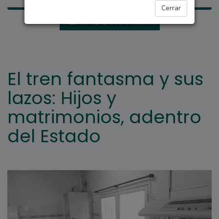
Cerrar
LA POSTA HOY
El tren fantasma y sus
lazos: Hijos y
matrimonios, adentro
del Estado