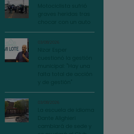
Motociclista sufrió
graves heridas tras
chocar con un auto
03/08/2026
Nizar Esper
cuestionó la gestión
municipal: "Hay una
falta total de acción
y de gestión"
03/08/2026
La escuela de idioma
Dante Alighieri
cambiará de sede y