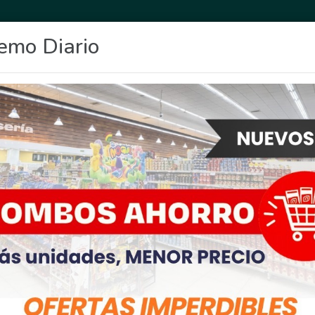
emo Diario
OCIO
DEPORTES
FIGHIERA
GENERAL LAGOS
POLICIALES
RE