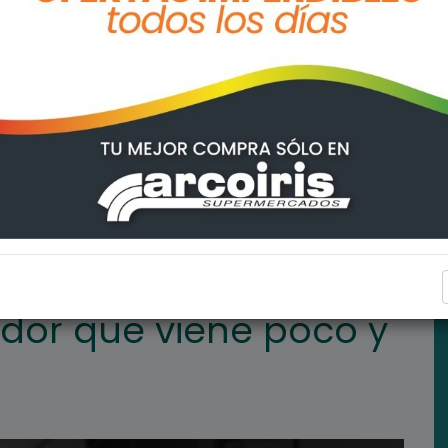
co y no trae nada
LA POSTA HOY
nador que viene poco y