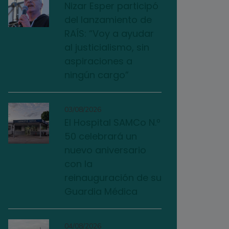
Nizar Esper participó
del lanzamiento de
RAÍS: “Voy a ayudar
al justicialismo, sin
aspiraciones a
ningún cargo”
03/08/2026
El Hospital SAMCo N.º
50 celebrará un
nuevo aniversario
con la
reinauguración de su
Guardia Médica
04/08/2026