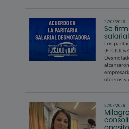
27/07/2026
Se firm
salari
Los parita
(FTCIODyAR
Desmotado
alcanzaron
empresaria
obreros y
22/07/2026
Milagro
consoli
oposito