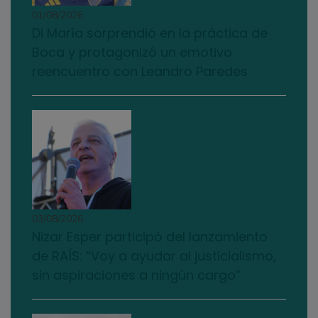
01/08/2026
Di María sorprendió en la práctica de
Boca y protagonizó un emotivo
reencuentro con Leandro Paredes
03/08/2026
Nizar Esper participó del lanzamiento
de RAÍS: “Voy a ayudar al justicialismo,
sin aspiraciones a ningún cargo”