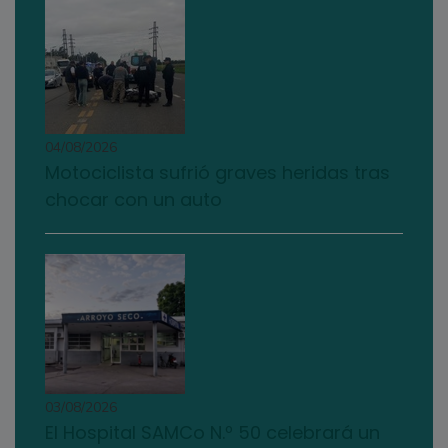
04/08/2026
Motociclista sufrió graves heridas tras
chocar con un auto
03/08/2026
El Hospital SAMCo N.º 50 celebrará un