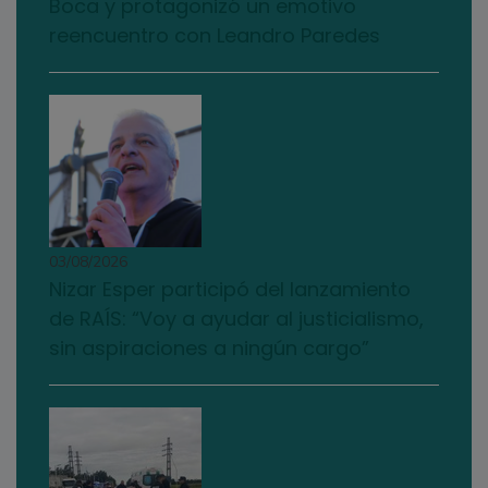
Boca y protagonizó un emotivo
reencuentro con Leandro Paredes
03/08/2026
Nizar Esper participó del lanzamiento
de RAÍS: “Voy a ayudar al justicialismo,
sin aspiraciones a ningún cargo”