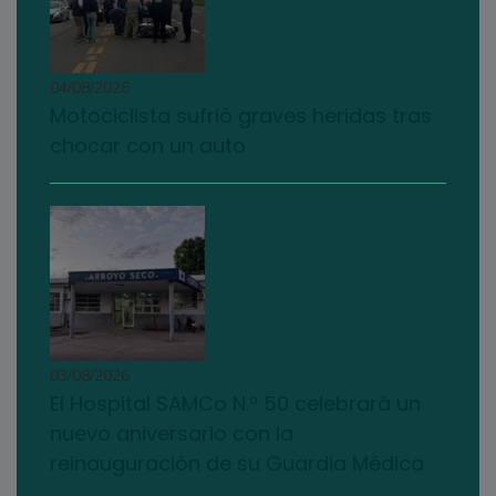
04/08/2026
Motociclista sufrió graves heridas tras
chocar con un auto
03/08/2026
El Hospital SAMCo N.º 50 celebrará un
nuevo aniversario con la
reinauguración de su Guardia Médica