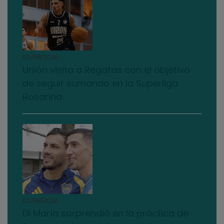
01/08/2026
Unión visita a Regatas con el objetivo
de seguir sumando en la Superliga
Rosarina
01/08/2026
Di María sorprendió en la práctica de