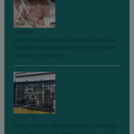
04/08/2026
Jazmín dejó terapia intensiva, pero su
familia necesita ayuda para continuar
viajando a Rosario
07/08/2026
Nuevo hecho de inseguridad: roban en
una ferretería de General López y San