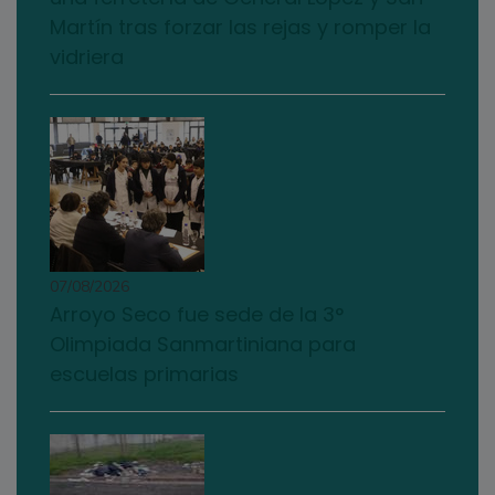
Martín tras forzar las rejas y romper la
vidriera
07/08/2026
Arroyo Seco fue sede de la 3°
Olimpiada Sanmartiniana para
escuelas primarias