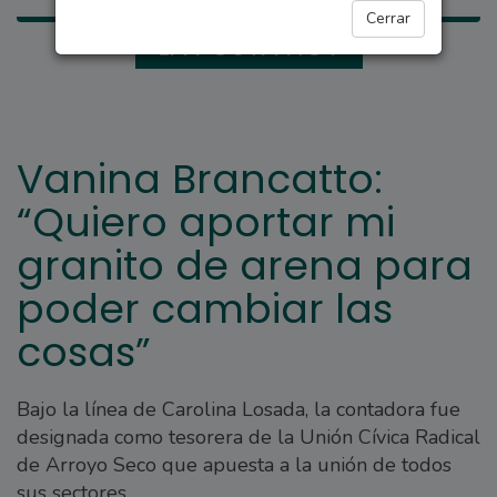
Cerrar
LA POSTA HOY
Vanina Brancatto:
“Quiero aportar mi
granito de arena para
poder cambiar las
cosas”
Bajo la línea de Carolina Losada, la contadora fue
designada como tesorera de la Unión Cívica Radical
de Arroyo Seco que apuesta a la unión de todos
sus sectores.