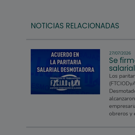
NOTICIAS RELACIONADAS
27/07/2026
Se firm
salari
Los parita
(FTCIODyAR
Desmotado
alcanzaron
empresaria
obreros y