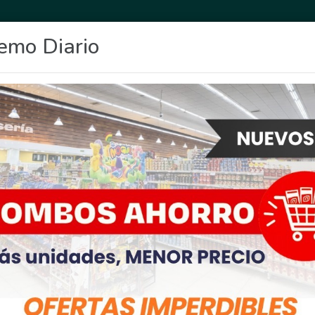
emo Diario
OCIO
DEPORTES
FIGHIERA
GENERAL LAGOS
POLICIALES
RE