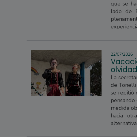
que se hac
lado de E
plenament
experienci
22/07/2026
Vacacio
olvida
La secreta
de Tonell
se repitió
pensando e
medida obl
hacia otr
alternativ