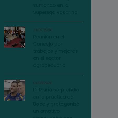
sumando en la
Superliga Rosarina
31/07/2026
Reunión en el
Concejo por
trabajos y mejoras
en el sector
agropecuario
01/08/2026
Di María sorprendió
en la práctica de
Boca y protagonizó
un emotivo