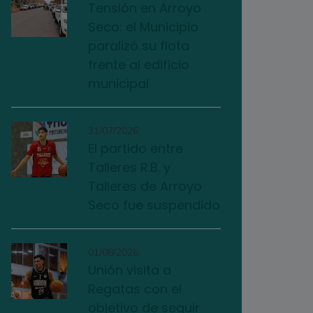
Tensión en Arroyo
Seco: el Municipio
paralizó su flota
frente al edificio
municipal
31/07/2026
El partido entre
Talleres R.B. y
Talleres de Arroyo
Seco fue suspendido
01/08/2026
Unión visita a
Regatas con el
objetivo de seguir