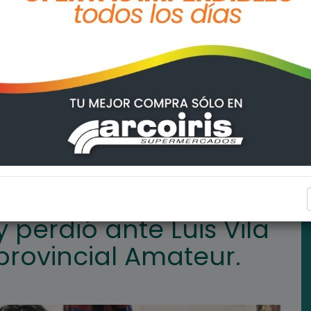
 Vila por el Torneo Interprovincial Amateur.
LA POSTA HOY
y perdió ante Luis Vila
rprovincial Amateur.