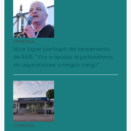
03/08/2026
Nizar Esper participó del lanzamiento
de RAÍS: “Voy a ayudar al justicialismo,
sin aspiraciones a ningún cargo”
03/08/2026