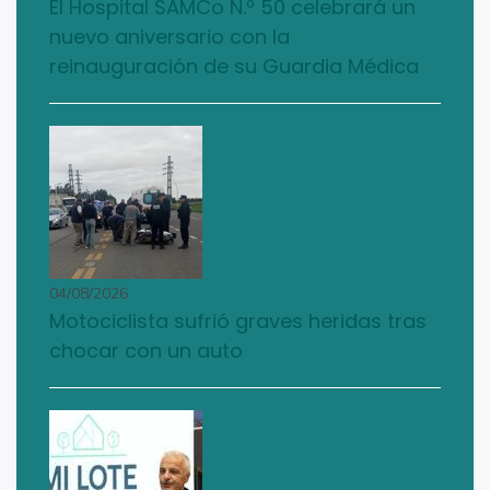
El Hospital SAMCo N.º 50 celebrará un
nuevo aniversario con la
reinauguración de su Guardia Médica
04/08/2026
Motociclista sufrió graves heridas tras
chocar con un auto