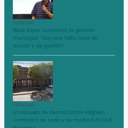
03/08/2026
Nizar Esper cuestionó la gestión
municipal: "Hay una falta total de
acción y de gestión"
03/08/2026
La escuela de idioma Dante Alighieri
cambiará de sede y se mudará al Club
Progreso