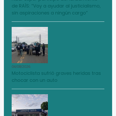
de RAÍS: “Voy a ayudar al justicialismo,
sin aspiraciones a ningún cargo”
04/08/2026
Motociclista sufrió graves heridas tras
chocar con un auto