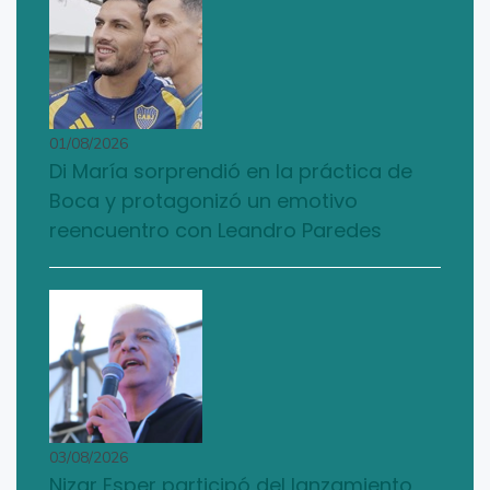
01/08/2026
Di María sorprendió en la práctica de
Boca y protagonizó un emotivo
reencuentro con Leandro Paredes
03/08/2026
Nizar Esper participó del lanzamiento