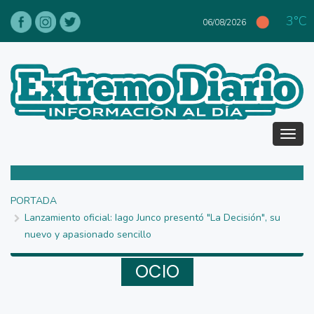
3°C
06/08/2026
Tog
navi
PORTADA
Lanzamiento oficial: Iago Junco presentó "La Decisión", su
nuevo y apasionado sencillo
OCIO